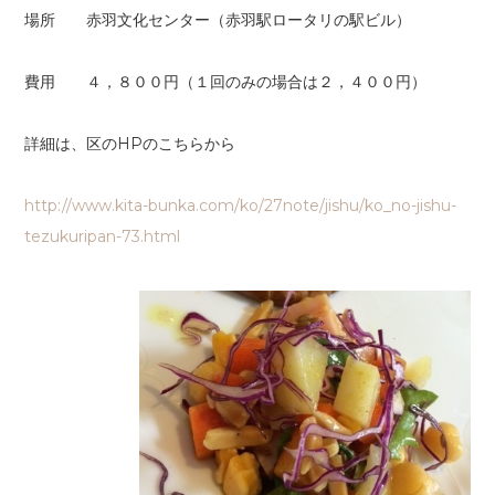
場所 赤羽文化センター（赤羽駅ロータリの駅ビル）
費用 ４，８００円（１回のみの場合は２，４００円）
詳細は、区のHPのこちらから
http://www.kita-bunka.com/ko/27note/jishu/ko_no-jishu-
tezukuripan-73.html