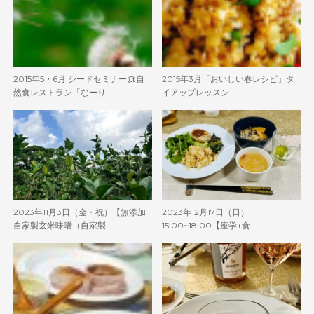
2015年5・6月 シードセミナー@自
2015年3月「おいしい春レシピ」タ
然食レストラン「なーり…
イアップレッスン
2023年11月3日（金・祝）【無添加
2023年12月17日（日）
自家製玄米味噌（自家製…
15:00~18:00【座学+食…