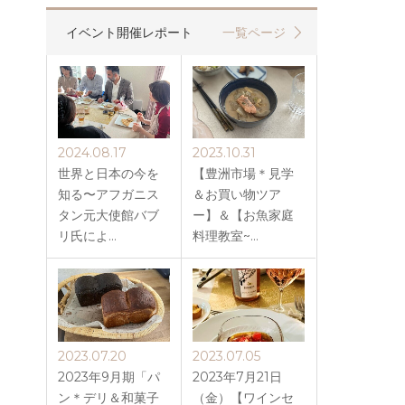
イベント開催レポート
一覧ページ
2024.08.17
2023.10.31
世界と日本の今を
【豊洲市場＊見学
知る〜アフガニス
＆お買い物ツア
タン元大使館バブ
ー】＆【お魚家庭
リ氏によ…
料理教室~…
2023.07.20
2023.07.05
2023年9月期「パ
2023年7月21日
ン＊デリ＆和菓子
（金）【ワインセ