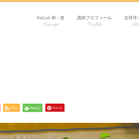
Kazue 和・恵
講師プロフィール
吉祥寺
Concept
Profile
Ate
RSS
feedly
Pin it