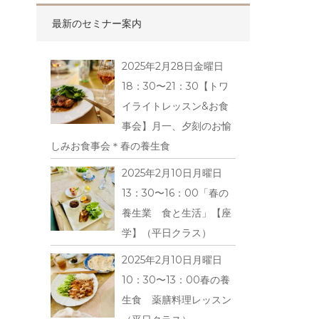
最新のセミナー案内
2025年2月28日金曜日
18：30〜21：30【トワ
イライトレッスン&お食
事会】月一、夕刻のお愉
しみお食事会＊春の養生食
2025年2月10日月曜日
13：30〜16：00「春の
養生業 食と生活」【座
学】（平日クラス）
2025年2月10日月曜日
10：30〜13：00春の養
生食 薬膳料理レッスン