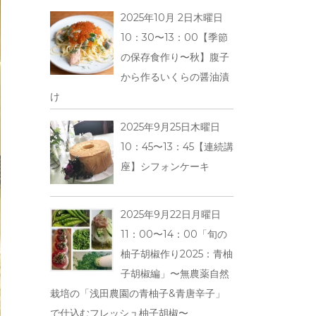
2025年10月 2日木曜日
10：30〜13：00【季節
の保存食作り〜秋】腹子
から作るいくらの醤油漬
け
2025年9月25日木曜日
10：45〜13：45【連続講
座】シフォンケーキ
2025年9月22日月曜日
11：00〜14：00「旬の
柚子胡椒作り2025：青柚
子胡椒編」〜無農薬自然
栽培の「浅田農園の青柚子&青唐辛子」
で仕込むフレッシュ柚子胡椒〜