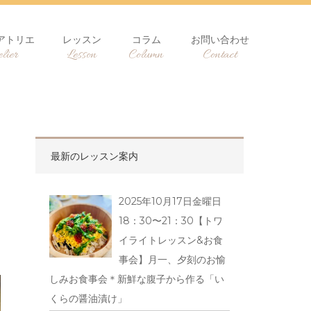
アトリエ
レッスン
コラム
お問い合わせ
lier
Lesson
Column
Contact
最新のレッスン案内
2025年10月17日金曜日
18：30〜21：30【トワ
イライトレッスン&お食
事会】月一、夕刻のお愉
しみお食事会＊新鮮な腹子から作る「い
くらの醤油漬け」