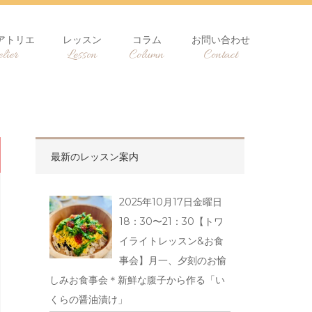
アトリエ
レッスン
コラム
お問い合わせ
lier
Lesson
Column
Contact
最新のレッスン案内
2025年10月17日金曜日
18：30〜21：30【トワ
イライトレッスン&お食
事会】月一、夕刻のお愉
しみお食事会＊新鮮な腹子から作る「い
くらの醤油漬け」