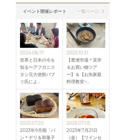
イベント開催レポート
一覧ページ
2024.08.17
2023.10.31
世界と日本の今を
【豊洲市場＊見学
知る〜アフガニス
＆お買い物ツア
タン元大使館バブ
ー】＆【お魚家庭
リ氏によ…
料理教室~…
2023.07.20
2023.07.05
2023年9月期「パ
2023年7月21日
ン＊デリ＆和菓子
（金）【ワインセ