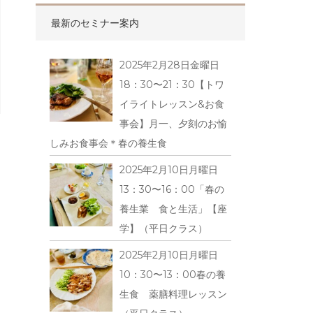
最新のセミナー案内
2025年2月28日金曜日
18：30〜21：30【トワ
イライトレッスン&お食
事会】月一、夕刻のお愉
しみお食事会＊春の養生食
2025年2月10日月曜日
13：30〜16：00「春の
養生業 食と生活」【座
学】（平日クラス）
2025年2月10日月曜日
10：30〜13：00春の養
生食 薬膳料理レッスン