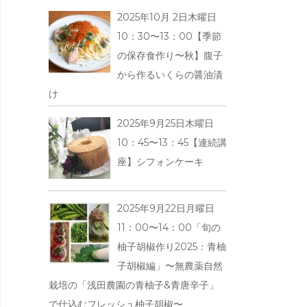
2025年10月 2日木曜日
10：30〜13：00【季節
の保存食作り〜秋】腹子
から作るいくらの醤油漬
け
2025年9月25日木曜日
10：45〜13：45【連続講
座】シフォンケーキ
2025年9月22日月曜日
11：00〜14：00「旬の
柚子胡椒作り2025：青柚
子胡椒編」〜無農薬自然
栽培の「浅田農園の青柚子&青唐辛子」
で仕込むフレッシュ柚子胡椒〜