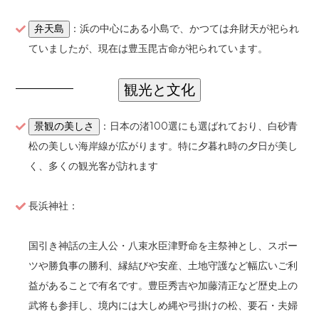
：浜の中心にある小島で、かつては弁財天が祀られ
弁天島
ていましたが、現在は豊玉毘古命が祀られています。
観光と文化
：日本の渚100選にも選ばれており、白砂青
景観の美しさ
松の美しい海岸線が広がります。特に夕暮れ時の夕日が美し
く、多くの観光客が訪れます
長浜神社：
国引き神話の主人公・八束水臣津野命を主祭神とし、スポー
ツや勝負事の勝利、縁結びや安産、土地守護など幅広いご利
益があることで有名です。豊臣秀吉や加藤清正など歴史上の
武将も参拝し、境内には大しめ縄や弓掛けの松、要石・夫婦