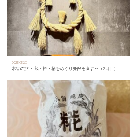
2025.05.20
木曽の旅 ～蔵・樽・桶をめぐり発酵を食す～（2日目）