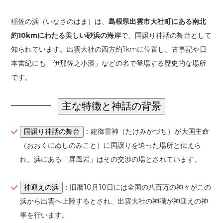
稲佐の浜（いなさのはま）は、
島根県出雲市大社町にある南北
約10kmにわたる美しい砂浜の海岸
で、国譲り神話の舞台として
知られています。出雲大社の西方約1kmに位置し、古事記や日
本書紀にも「伊那佐之小濱」などの名で登場する歴史的な場所
です。
主な特徴と神話の背景
：建御雷神（たけみかづち）が大国主命
国譲り神話の舞台
（おおくにぬしのみこと）に国譲りを迫った場所と伝えら
れ、浜にある「屏風岩」はその交渉の場とされています。
：旧暦10月10日には全国の八百万の神々がこの
神迎えの浜
浜から出雲へ上陸するとされ、出雲大社の神職が神迎えの神
事を行います。