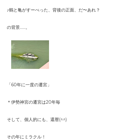
♪鶴と亀がすーべった、背後の正面、だ〜あれ？
の背景……。
「60年に一度の遷宮」
＊伊勢神宮の遷宮は20年毎
そして、個人的にも、還暦(^^)
その年にミラクル！