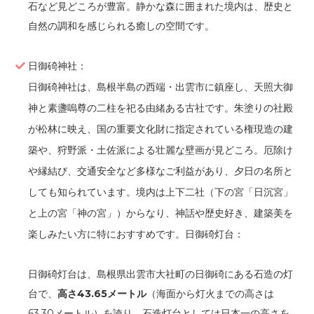
石など見どころが豊富。静かな森に囲まれた境内は、歴史と
自然の調和を感じられる癒しの空間です。
日御碕神社：
日御碕神社は、島根半島の西端・出雲市に鎮座し、天照大御
神と素盞嗚尊の二柱を祀る由緒ある古社です。朱塗りの社殿
が松林に映え、国の重要文化財に指定されている権現造の建
築や、狩野派・土佐派による壮麗な壁画が見どころ。厄除け
や縁結び、交通安全など多様なご利益があり、夕日の名所と
しても知られています。境内は上下二社（下の宮「日沉宮」
と上の宮「神の宮」）からなり、神話や歴史好き、建築美を
楽しみたい方に特におすすめです。日御碕灯台：
日御碕灯台は、島根県出雲市大社町の日御碕にある石造の灯
台で、
高さ43.65メートル
（海面から灯火までの高さは
63.30メートル）を誇り、石造灯台としては日本一の高さを