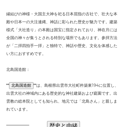
縁結びの神様・大国主大神を祀る日本屈指の古社で、壮大な本
殿や日本一の大注連縄、神話に彩られた歴史が魅力です。建築
様式「大社造り」の本殿は国宝に指定されており、神在月には
全国の神々が集うとされる特別な場所でもあります。参拝方法
が「二拝四拍手一拝」と独特で、神話や歴史、文化を体感した
い方におすすめです。
北島国造館：
**
**は、島根県出雲市大社町杵築東194に位置し、
北島国造館
出雲大社の神域内にある歴史的な神社建築および庭園です。出
雲教の総本院としても知られ、地元では「北島さん」と親しま
れています。
歴史と由緒