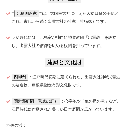
**
**は、大国主大神に仕えた天穂日命の子孫と
北島国造家
され、古代から続く出雲大社の社家（神職家）です。
明治時代には、北島家が独自に神道教団「出雲教」を設立
し、出雲大社の信仰を広める役割を担っています。
建築と文化財
：江戸時代初期に建てられた、出雲大社神域で最古
四脚門
の建造物。島根県指定有形文化財です。
：心字池や「亀の尾の滝」など、
國造邸庭園（竜虎の庭）
江戸時代に作庭された美しい日本庭園が広がっています。
稲佐の浜：