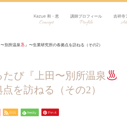
Kazue 和・恵
講師プロフィール
吉祥寺
Concept
Profile
Ate
田〜別所温泉
』〜生業研究所の各拠点を訪ねる（その2）
るたび『上田〜別所温泉
拠点を訪ねる（その2）
RSS
feedly
Pin it