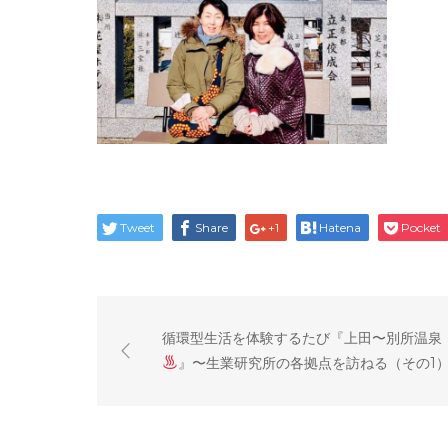
Tweet
Share
+1
Hatena
Pocket
循環型生活を体験するたび『上田〜別所温泉
』〜生業研究所の各拠点を訪ねる（その1