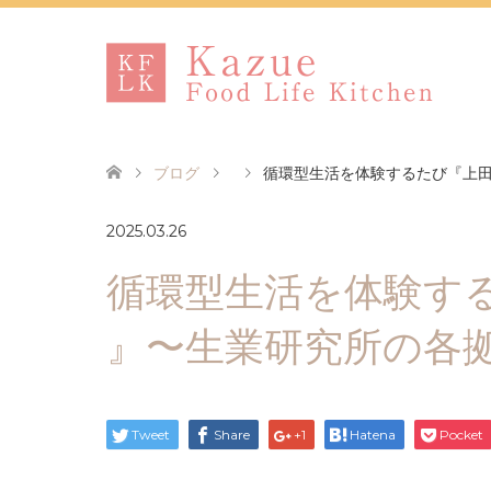
ブログ
循環型生活を体験するたび『上
2025.03.26
循環型生活を体験す
』〜生業研究所の各
Tweet
Share
+1
Hatena
Pocket