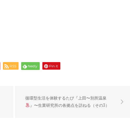
RSS
feedly
Pin it
循環型生活を体験するたび『上田〜別所温泉
）
』〜生業研究所の各拠点を訪ねる（その3）