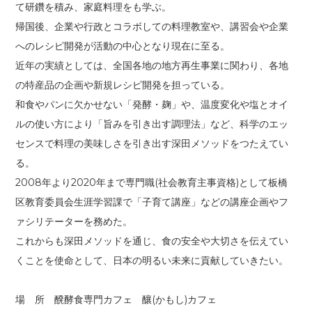
て研鑽を積み、家庭料理をも学ぶ。
帰国後、企業や行政とコラボしての料理教室や、講習会や企業
へのレシピ開発が活動の中心となり現在に至る。
近年の実績としては、全国各地の地方再生事業に関わり、各地
の特産品の企画や新規レシピ開発を担っている。
和食やパンに欠かせない「発酵・麹」や、温度変化や塩とオイ
ルの使い方により「旨みを引き出す調理法」など、科学のエッ
センスで料理の美味しさを引き出す深田メソッドをつたえてい
る。
2008年より2020年まで専門職(社会教育主事資格)として板橋
区教育委員会生涯学習課で「子育て講座」などの講座企画やフ
ァシリテーターを務めた。
これからも深田メソッドを通じ、食の安全や大切さを伝えてい
くことを使命として、日本の明るい未来に貢献していきたい。
場 所 醗酵食専門カフェ 釀(かもし)カフェ