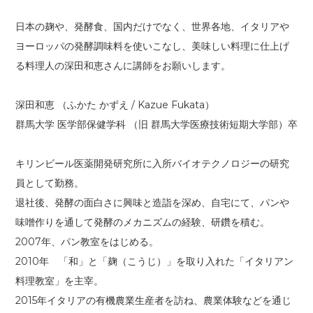
日本の麹や、発酵食、国内だけでなく、世界各地、イタリアや
ヨーロッパの発酵調味料を使いこなし、美味しい料理に仕上げ
る料理人の深田和恵さんに講師をお願いします。
深田和恵 （ふかた かずえ / Kazue Fukata）
群馬大学 医学部保健学科 （旧 群馬大学医療技術短期大学部）卒
キリンビール医薬開発研究所に入所バイオテクノロジーの研究
員として勤務。
退社後、発酵の面白さに興味と造詣を深め、自宅にて、パンや
味噌作りを通して発酵のメカニズムの経験、研鑽を積む。
2007年、パン教室をはじめる。
2010年 「和」と「麹（こうじ）」を取り入れた「イタリアン
料理教室」を主宰。
2015年イタリアの有機農業生産者を訪ね、農業体験などを通じ