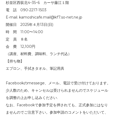
杉並区西荻北4ｰ35ｰ6 カーサ藤江１階
電 話 090-2217-1503
E-mail. kamoshicafe.mail@kf7.so-net.ne.jp
開催日 2025年４月13日(日)
時 間 11:00〜14:00
定 員 ８名
会 費 12,100円
（講座、材料費、調味料、ランチ代込）
【持ち物】
エプロン、手拭きタオル、筆記用具
Facebookのmessege、メール、電話で受け付けております。
少人数のため、キャンセルは受けられませんのでスケジュール
を調整の上お申し込みください.
なお、Facebookで参加予定を押されても、正式参加にはなり
ませんのでご注意下さい。参加申請のコメントをいただいて、