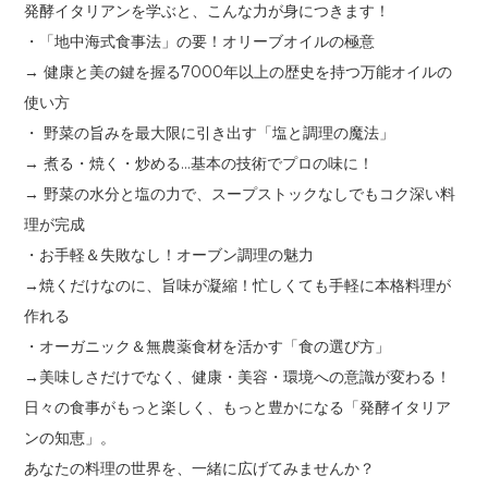
発酵イタリアンを学ぶと、こんな力が身につきます！
・「地中海式食事法」の要！オリーブオイルの極意
→ 健康と美の鍵を握る7000年以上の歴史を持つ万能オイルの
使い方
・ 野菜の旨みを最大限に引き出す「塩と調理の魔法」
→ 煮る・焼く・炒める…基本の技術でプロの味に！
→ 野菜の水分と塩の力で、スープストックなしでもコク深い料
理が完成
・お手軽＆失敗なし！オーブン調理の魅力
→焼くだけなのに、旨味が凝縮！忙しくても手軽に本格料理が
作れる
・オーガニック＆無農薬食材を活かす「食の選び方」
→美味しさだけでなく、健康・美容・環境への意識が変わる！
日々の食事がもっと楽しく、もっと豊かになる「発酵イタリア
ンの知恵」。
あなたの料理の世界を、一緒に広げてみませんか？