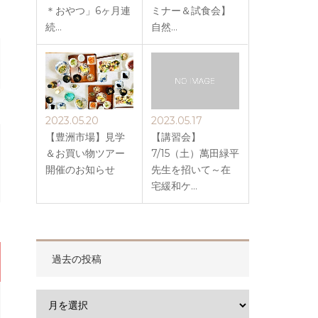
＊おやつ」6ヶ月連
ミナー＆試食会】
続…
自然…
2023.05.20
2023.05.17
【豊洲市場】見学
【講習会】
＆お買い物ツアー
7/15（土）萬田緑平
開催のお知らせ
先生を招いて～在
宅緩和ケ…
過去の投稿