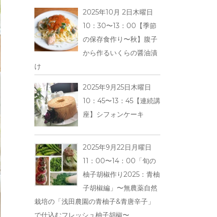
2025年10月 2日木曜日
10：30〜13：00【季節
の保存食作り〜秋】腹子
から作るいくらの醤油漬
け
2025年9月25日木曜日
10：45〜13：45【連続講
座】シフォンケーキ
2025年9月22日月曜日
11：00〜14：00「旬の
柚子胡椒作り2025：青柚
子胡椒編」〜無農薬自然
栽培の「浅田農園の青柚子&青唐辛子」
で仕込むフレッシュ柚子胡椒〜