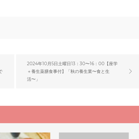
2024年10月5日土曜日13：30〜16：00【座学
で
＋養生薬膳食事付】「秋の養生業〜食と生
活〜」