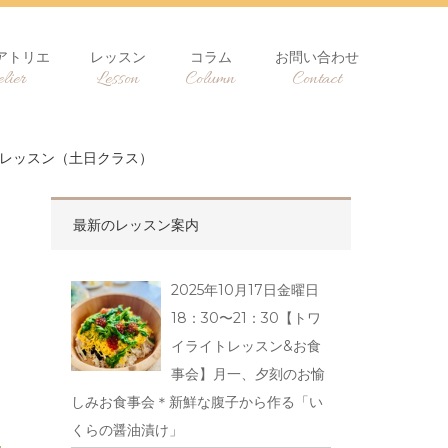
アトリエ
レッスン
コラム
お問い合わせ
lier
Lesson
Column
Contact
料理レッスン（土日クラス）
最新のレッスン案内
2025年10月17日金曜日
18：30〜21：30【トワ
イライトレッスン&お食
事会】月一、夕刻のお愉
しみお食事会＊新鮮な腹子から作る「い
くらの醤油漬け」