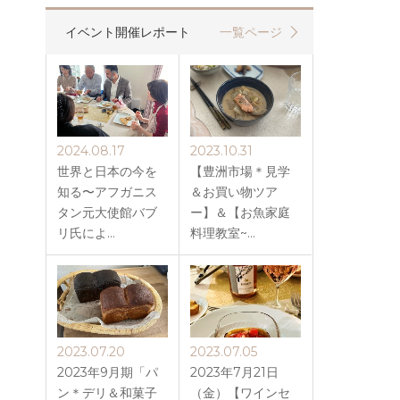
イベント開催レポート
一覧ページ
2024.08.17
2023.10.31
世界と日本の今を
【豊洲市場＊見学
知る〜アフガニス
＆お買い物ツア
タン元大使館バブ
ー】＆【お魚家庭
リ氏によ…
料理教室~…
2023.07.20
2023.07.05
2023年9月期「パ
2023年7月21日
ン＊デリ＆和菓子
（金）【ワインセ