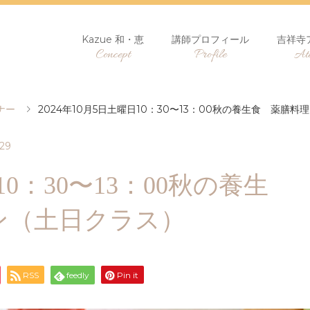
Kazue 和・恵
講師プロフィール
吉祥寺
Concept
Profile
Ate
ナー
2024年10月5日土曜日10：30〜13：00秋の養生食 薬膳
.29
10：30〜13：00秋の養生
ン（土日クラス）
RSS
feedly
Pin it