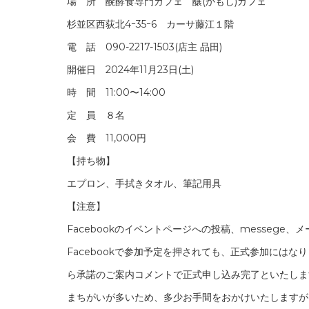
場 所 醗酵食専門カフェ 釀(かもし)カフェ
杉並区西荻北4ｰ35ｰ6 カーサ藤江１階
電 話 090-2217-1503(店主 品田)
開催日 2024年11月23日(土)
時 間 11:00〜14:00
定 員 ８名
会 費 11,000円
【持ち物】
エプロン、手拭きタオル、筆記用具
【注意】
Facebookのイベントページへの投稿、messege
Facebookで参加予定を押されても、正式参加には
ら承諾のご案内コメントで正式申し込み完了といたしま
まちがいが多いため、多少お手間をおかけいたしますが