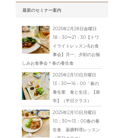
最新のセミナー案内
2025年2月28日金曜日
18：30〜21：30【トワ
イライトレッスン&お食
事会】月一、夕刻のお愉
しみお食事会＊春の養生食
2025年2月10日月曜日
13：30〜16：00「春の
養生業 食と生活」【座
学】（平日クラス）
2025年2月10日月曜日
10：30〜13：00春の養
生食 薬膳料理レッスン