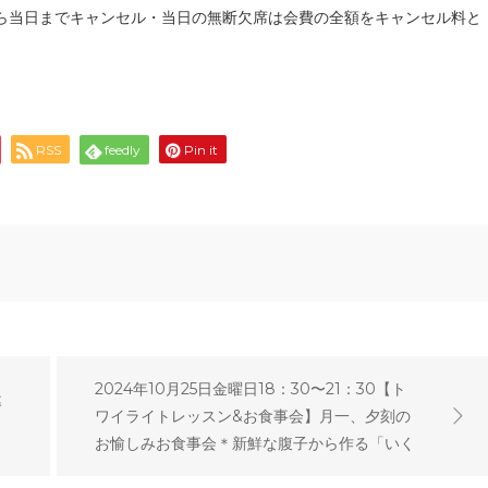
ら当日までキャンセル・当日の無断欠席は会費の全額をキャンセル料と
RSS
feedly
Pin it
2024年10月25日金曜日18：30〜21：30【ト
募
ワイライトレッスン&お食事会】月一、夕刻の
お愉しみお食事会＊新鮮な腹子から作る「いく
らの醤油漬け」