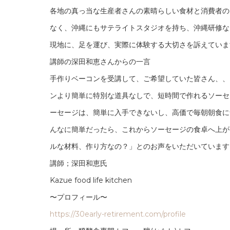
各地の真っ当な生産者さんの素晴らしい食材と消費者の
なく、沖縄にもサテライトスタジオを持ち、沖縄研修な
現地に、足を運び、実際に体験する大切さを訴えていま
講師の深田和恵さんからの一言
手作りベーコンを受講して、ご希望していた皆さん、、
ンより簡単に特別な道具なしで、短時間で作れるソーセ
ーセージは、簡単に入手できないし、高価で毎朝朝食に
んなに簡単だったら、これからソーセージの食卓へ上が
ルな材料、作り方なの？」とのお声をいただいています
講師；深田和恵氏
Kazue food life kitchen
〜プロフィール〜
https://30early-retirement.com/profile