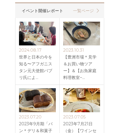
イベント開催レポート
一覧ページ
2024.08.17
2023.10.31
世界と日本の今を
【豊洲市場＊見学
知る〜アフガニス
＆お買い物ツア
タン元大使館バブ
ー】＆【お魚家庭
リ氏によ…
料理教室~…
2023.07.20
2023.07.05
2023年9月期「パ
2023年7月21日
ン＊デリ＆和菓子
（金）【ワインセ