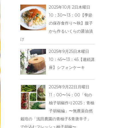
2025年10月 2日木曜日
10：30〜13：00【季節
の保存食作り〜秋】腹子
から作るいくらの醤油漬
け
2025年9月25日木曜日
10：45〜13：45【連続講
座】シフォンケーキ
2025年9月22日月曜日
11：00〜14：00「旬の
柚子胡椒作り2025：青柚
子胡椒編」〜無農薬自然
栽培の「浅田農園の青柚子&青唐辛子」
で仕込むフレッシュ柚子胡椒〜