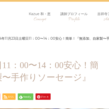
Kazue 和・恵
講師プロフィール
吉祥寺
Concept
Profile
Ate
24年11月23日土曜日11：00〜14：00安心！簡単！『無添加、自家製
日11：00〜14：00安心！簡
製〜手作りソーセージ』
RSS
feedly
Pin it