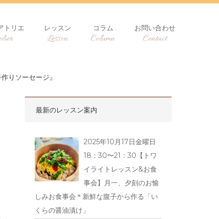
アトリエ
レッスン
コラム
お問い合わせ
lier
Lesson
Column
Contact
〜手作りソーセージ』
最新のレッスン案内
2025年10月17日金曜日
18：30〜21：30【トワ
イライトレッスン&お食
事会】月一、夕刻のお愉
しみお食事会＊新鮮な腹子から作る「い
くらの醤油漬け」