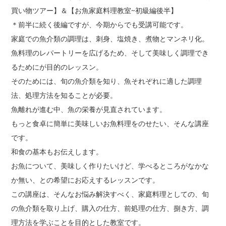
買い物ツアー】＆【お魚家庭料理教室~初級編後半】
＊前半に続く後編ですが、今期からでも受講可能です。
家庭での魚介類の調理は、刺身、塩焼き、煮物とマンネリ化。
魚料理のレパートリーを広げるため、そして美味しく調理でき
るためにが目的のレッスン。
そのためには、旬の魚介類を知り、魚それぞれに適した調理
法、処理方法を知ることが必要。
魚離れが進む中、魚の栄養が見直されています。
もっと食卓に簡単に美味しいお魚料理をのせたい、そんな講座
です。
和食の基本もお伝えします。
お魚について、美味しく作りたいけど、学べるところがなかな
か無い、との希望にお応えするレッスンです。
この講座は、そんなお悩み解決すべく、家庭料理としての、旬
の魚介類を取り上げ、購入の仕方、前処理の仕方、捌き方、調
理方法を学ぶことを目的とした教室です。