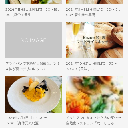
2024年11月9日土曜日13：30〜16：
2024年9月9日月曜日10：30〜13：
00【座学＋養生…
00〜養生業の基礎…
フライパンで本格的天然酵母パン！
2024年10月21日月曜日13：30〜
＆体が喜ぶデリのレッスン
15：30【美味しい…
2024年2月3日(土)14:00〜
イタリアンに参加された方の変化〜
16:00【身体元気な源…
自然食レストラン「なーりしゅ…