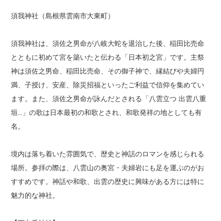
須我神社（島根県雲南市大東町）
須我神社は、須佐之男命が八岐大蛇を退治した後、稲田比売命
とともに初めて宮を築いたと伝わる「日本初之宮」です。主祭
神は須佐之男命、稲田比売命、その御子神で、縁結びや夫婦円
満、子授け、安産、除災招福といったご利益で信仰を集めてい
ます。また、須佐之男命が詠んだとされる「八雲立つ 出雲八重
垣…」の歌は日本最初の和歌とされ、和歌発祥の地としても有
名。
境内は落ち着いた雰囲気で、歴史と神話のロマンを感じられる
場所。参拝の際は、八雲山の奥宮・夫婦岩にも足を運ぶのがお
すすめです。神話や和歌、出雲の歴史に興味がある方には特に
魅力的な神社。