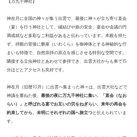
【万九千神社】
神在月に全国の神々が集う出雲で、最後に神々が立ち寄り直会
（宴）を行う神社として、縁結びや旅の安全、宴会や会議の円
満成就など多彩なご利益があると伝わっています。本殿を持た
ず、拝殿の背後に磐座（いわくら）を御神体とする神秘的な佇
まいも特徴で、自然崇拝の原点を感じさせる特別な空間です。
隣接する立虫神社とあわせて参拝でき、出雲大社からも車で15
分ほどとアクセスも良好です。
神在月（旧暦10月）に出雲へ集まった神々は、出雲大社などで
神議を重ねた後、
最後の夜に万九千神社に集い、「直会（なお
らい）」と呼ばれる宴でお互いの労をねぎらい、来年の再会を
約束してから、未明にそれぞれの国へ旅立つ
と伝えられていま
す。