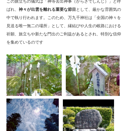
この旅立ちの儀式は「神等去出神事（からさでしんじ）」と呼
ばれ、
神々が出雲を離れる重要な節目
として、厳かな雰囲気の
中で執り行われます。このため、万九千神社は「全国の神々を
見送る唯一無二の場所」として、縁結びや人生の岐路における
祈願、旅立ちや新たな門出のご利益があるとされ、特別な信仰
を集めているのです