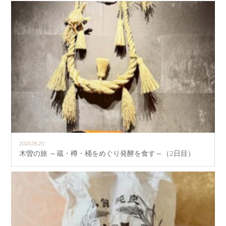
2025.05.20
木曽の旅 ～蔵・樽・桶をめぐり発酵を食す～（2日目）