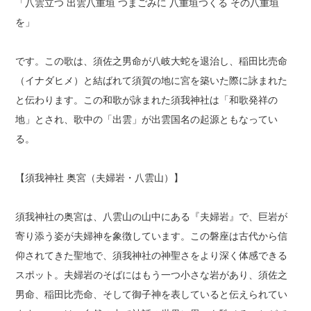
「八雲立つ 出雲八重垣 つまごみに 八重垣つくる その八重垣
を」
です。この歌は、須佐之男命が八岐大蛇を退治し、稲田比売命
（イナダヒメ）と結ばれて須賀の地に宮を築いた際に詠まれた
と伝わります。この和歌が詠まれた須我神社は「和歌発祥の
地」とされ、歌中の「出雲」が出雲国名の起源ともなってい
る。
【須我神社 奥宮（夫婦岩・八雲山）】
須我神社の奥宮は、八雲山の山中にある『夫婦岩』で、巨岩が
寄り添う姿が夫婦神を象徴しています。この磐座は古代から信
仰されてきた聖地で、須我神社の神聖さをより深く体感できる
スポット。夫婦岩のそばにはもう一つ小さな岩があり、須佐之
男命、稲田比売命、そして御子神を表していると伝えられてい