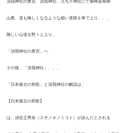
須我神社の奥宮、須我神社、万九千神社にて御神楽奉納
山奥、道も険しくなるような細い道路を車で上り、、、
険しい山道を黙々と上り、
「須我神社の奥宮」へ
その後、「須我神社」、、、
「日本最古の和歌」と須我神社の解説は、
【日本最古の和歌】
は、須佐之男命（スサノオノミコト）が詠んだとされる